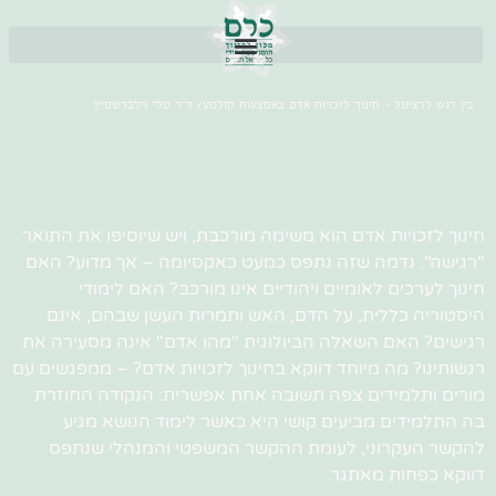
בין רגש לרציונל – חינוך לזכויות אדם באמצעות קולנוע/ ד"ר טלי זילברשטיין
חינוך לזכויות אדם הוא משימה מורכבת, ויש שיוסיפו את התואר
"רגישה". נדמה שזה נתפס כמעט כאקסיומה – אך מדוע? האם
חינוך לערכים לאומיים ויהודיים אינו מורכב? האם לימודי
היסטוריה כללית, על הדם, האש ותמרות העשן שבהם, אינם
רגישים? האם השאלה הביולוגית "מהו אדם" אינה מסעירה את
רגשותינו? מה מיוחד דווקא בחינוך לזכויות אדם? – ממפגשים עם
מורים ותלמידים צפה תשובה אחת אפשרית: הנקודה החוזרת
בה התלמידים מביעים קושי היא כאשר לימוד הנושא מגיע
להקשר העקרוני, לעומת ההקשר המשפטי והמנהלי שנתפס
דווקא כפחות מאתגר.