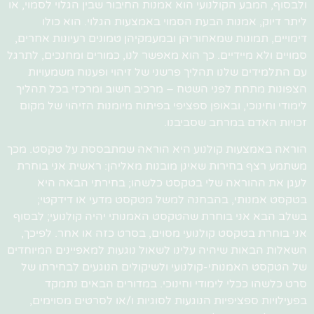
ולבסוף, המבע הקולנועי הוא אמנות החיבור שבין הגלוי לסמוי, או
ליתר דיוק, אמנות הבעת הסמוי באמצעות הגלוי. הוא כולו
דימויים, תמונות שמאחוריהן ובמעמקיהן טמונים רעיונות אחרים,
סמויים ולא מיידיים. כך הוא מאפשר לנו, כמורים ומחנכים, לתרגל
עם התלמידים שלנו תהליך פרשני של זיהוי ופענוח משמעויות
הצפונות מתחת לפני השטח – מרכיב חשוב ומרכזי בכל תהליך
לימודי וחינוכי, ובאופן ספציפי בפיתוח מיומנות הזיהוי של מקום
זכויות האדם במרחב שסביבנו.
הוראה באמצעות קולנוע היא הוראה שמתבססת על טקסט. מכך
משתמע רצף בחירות שאינן מובנות מאליהן: ראשית אני בוחרת
לעגן את ההוראה שלי בטקסט כלשהו; בחירתי הבאה היא
בטקסט אמנותי, בהבחנה למשל מטקסט מדעי או דידקטי;
בשלב הבא אני בוחרת שהטקסט האמנותי יהיה קולנועי; לבסוף
אני בוחרת בטקסט קולנועי מסוים, בסרט כזה או אחר. לפיכך,
השאלות הבאות שיהיה עלינו לשאול נוגעות למאפיינים המיוחדים
של הטקסט האמנותי-קולנועי ולשיקולים הנוגעים לבחירתו של
סרט כלשהו ככלי לימודי וחינוכי. במדורים הבאים נתמקד
בפעילויות ספציפיות הנוגעות לסוגיות ו/או לסרטים מסוימים,