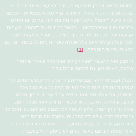
למרות הדימוי שניתן לו לפעמים, ושגם בו נעשה שימוש פוליטי
צר, משמעות הקידום של זכויות אדם איננה אגוצנטרית – כלומר
הקידום של "זכותי", אלא דווקא החובה להגן על זכויות האדם
כזכויות יסוד אוניברסליות – כלומר הקידום של "זכותנו" ולעתים
קרובות של "זכותם" או "זכותן". הצוו הקטגורי של קאנט אומר
לנו: "פעל רק לפי אותו כלל פעולה שתהיה מסוגל, באותו זמן, גם
לרצות שיהיה חוק כללי";
[1]
והמובן הוא למעשה "פעל רק לפי אותו כלל פעולה שתהיה
מסוגל, באותו זמן, גם לרצות שיחול עליך".
הכלל הבסיסי הזה תובע מאיתנו להעניק למי שאינו אנחנו, למי
שאינו דומה לנו ולעתים אף מאיים עלינו במעשיו או בעצם
נוכחותו, את אותו יחס שאנו רוצים עבור עצמנו, מתוך הבנה
שקעקוע היחס הזה בהקשר כלשהו מוציא אותו מכלל המובן
מאליו והניתן תמיד. עלינו לשאול את עצמנו מהו המנגנון החברתי
והמדינתי הדרוש לנו כדי להבטיח שנקבל את היחס הזה
כשנזדקק לו. לפיכך עלינו למנוע הפרה שלו גם כשהיא כביכול
אינה נוגעת לנו, וגם כאשר נגרם לנו סיפוק רגעי בעקבות