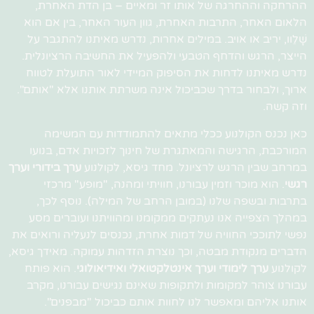
ההרחקה וההחרגה של אותו זר ומאיים – בן הדת האחרת,
הלאום האחר, התרבות האחרת, גוון העור האחר, בין אם הוא
שָׁלֵוו, יריב או אויב. במילים אחרות, נדרש מאיתנו להתגבר על
הייצר, הרגש והדחף הטבעי ולהפעיל את החשיבה הרציונלית.
נדרש מאיתנו לדחות את הסיפוק המיידי לאור התועלת לטווח
ארוך, ולבחור בדרך שכביכול אינה משרתת אותנו אלא "אותם".
וזה קשה.
כאן נכנס הקולנוע ככלי מתאים להתמודדות עם המשימה
המורכבת, הרגישה והמאתגרת של חינוך לזכויות אדם, בנועו
במרחב שבין הרגש לרציונל. מחד גיסא, לקולנוע
ערך בידורי
וערך
רגשי
. הוא מוכר וזמין עבורנו, חוויתי ומהנה, "מופע" מרכזי
בתרבות ובשפה שלנו (במובן הרחב של המילה). נוסף לכך,
במהלך הצפייה אנו נעתקים ממקומנו ומהוויתנו ועוברים מסע
נפשי לתוככי החוויה של דמות אחרת, נכנסים לנעליה ורואים את
הדברים מנקודת מבטה, וכך נוצרת הזדהות עמוקה. מאידך גיסא,
לקולנוע
ערך לימודי וערך אינטלקטואלי ואידיאולוגי
. הוא פותח
עבורנו צוהר למקומות ולתקופות שאינם נגישים עבורנו, מקרב
אותנו אליהם ומאפשר לנו לחוות אותם כביכול "מבפנים".