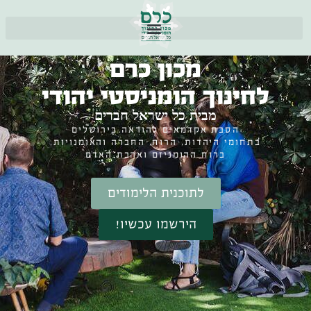
מכון כרם
לחינוך הומניסטי יהודי
מבית כל ישראל חברים
הסבת אקדמאים להוראה בירושלים
בתחומי היהדות, הרוח, החברה והאומנויות,
ברוח ההומניזם ואהבת האדם
לתוכנית הלימודים
הירשמו עכשיו!