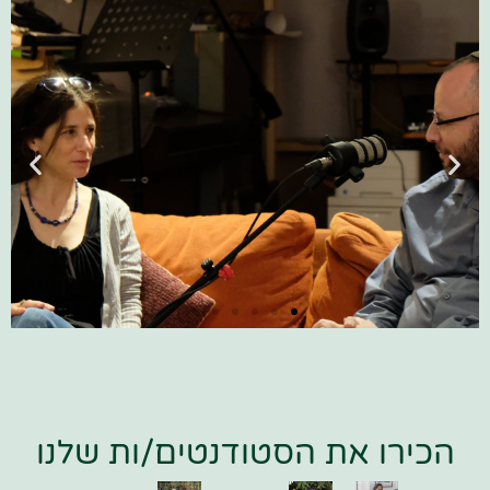
פרק #1 האם יש
אפשרות ליהדות
הומניסטית?
הכירו את הסטודנטים/ות שלנו
שיחה בין ד"ר חוה שוורץ עם ד"ר דרור