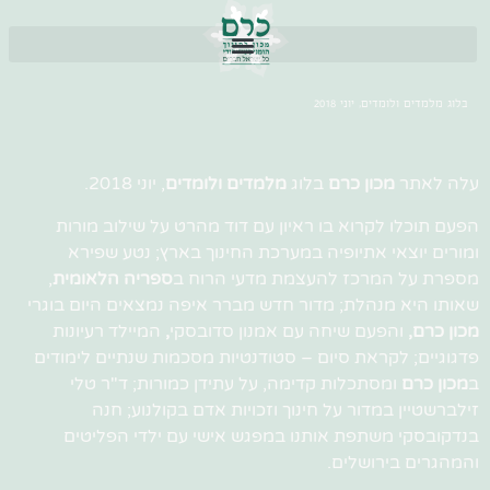
בלוג מלמדים ולומדים, יוני 2018
עלה לאתר
מכון כרם
בלוג
מלמדים ולומדים
, יוני 2018.
הפעם תוכלו לקרוא בו ראיון עם דוד מהרט על שילוב מורות
ומורים יוצאי אתיופיה במערכת החינוך בארץ; נטע שפירא
מספרת על המרכז להעצמת מדעי הרוח ב
ספריה הלאומית
,
שאותו היא מנהלת; מדור חדש מברר איפה נמצאים היום בוגרי
מכון כרם,
והפעם שיחה עם אמנון סדובסקי
,
המיילד רעיונות
פדגוגיים; לקראת סיום – סטודנטיות מסכמות שנתיים לימודים
ב
מכון כרם
ומסתכלות קדימה, על עתידן כמורות; ד"ר טלי
זילברשטיין במדור על חינוך וזכויות אדם בקולנוע; חנה
בנדקובסקי משתפת אותנו במפגש אישי עם ילדי הפליטים
והמהגרים בירושלים.